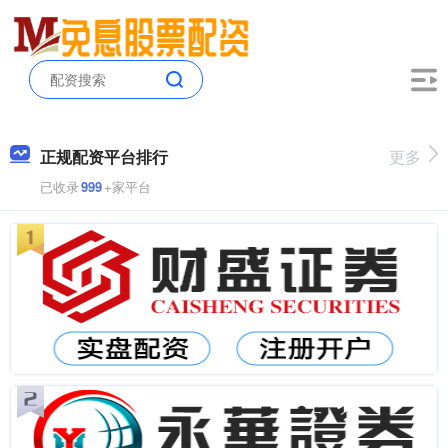
正规配资平台排行
更多
已收录
999
+家平台