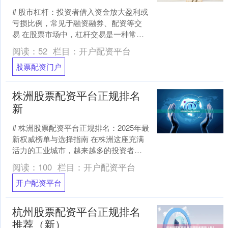
# 股市杠杆：投资者借入资金放大盈利或
亏损比例，常见于融资融券、配资等交
易 在股票市场中，杠杆交易是一种常见
的投资策略。简单来说，**股市杠杆指投
阅读：
52
栏目：
开户配资平台
资者借入资金放....
股票配资门户
株洲股票配资平台正规排名
新
# 株洲股票配资平台正规排名：2025年最
新权威榜单与选择指南 在株洲这座充满
活力的工业城市，越来越多的投资者开
始关注股票配资这一杠杆工具。然而，
阅读：
100
栏目：
开户配资平台
面对市场上众多....
开户配资平台
杭州股票配资平台正规排名
推荐（新）