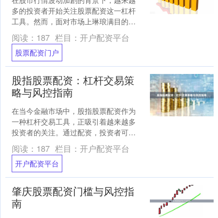
多的投资者开始关注股票配资这一杠杆
工具。然而，面对市场上琳琅满目的配
资平台，如何甄别“股票配资安全平台”股
阅读：
187
栏目：
开户配资平台
票配资门户，找到“正....
股票配资门户
股指股票配资：杠杆交易策
略与风控指南
在当今金融市场中，股指股票配资作为
一种杠杆交易工具，正吸引着越来越多
投资者的关注。通过配资，投资者可以
用较少的自有资金撬动更大规模的交
阅读：
187
栏目：
开户配资平台
易，从而放大潜在收益。然而....
开户配资平台
肇庆股票配资门槛与风控指
南