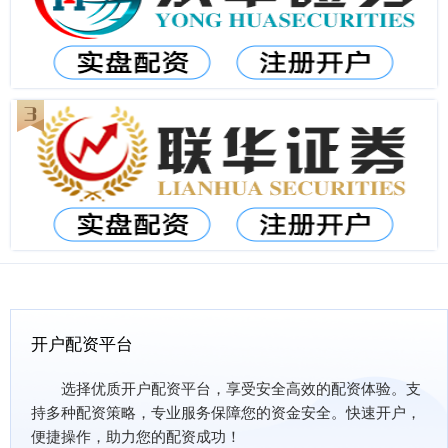
开户配资平台
选择优质开户配资平台，享受安全高效的配资体验。支
持多种配资策略，专业服务保障您的资金安全。快速开户，
便捷操作，助力您的配资成功！