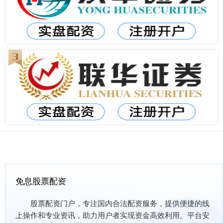
免息股票配资
股票配资门户，专注国内合法配资服务，提供便捷的线
上操作和专业资讯，助力用户者实现资金高效利用。平台安