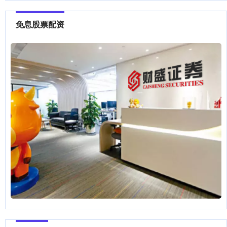
免息股票配资