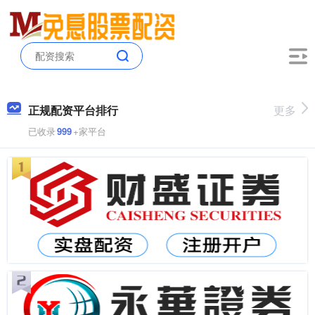
正规配资平台排行
更多
已收录
999
+家平台