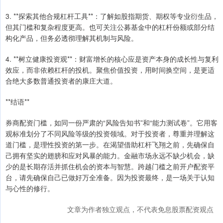
3. **探索其他合规杠杆工具**：了解如股指期货、期权等专业衍生品，
但其门槛和复杂程度更高。也可关注公募基金中的杠杆份额或部分结
构化产品，但务必透彻理解其机制与风险。
4. **树立健康投资观**：财富增长的核心应是资产本身的成长性与复利
效应，而非依赖杠杆的投机。聚焦价值投资，用时间换空间，是更适
合绝大多数普通投资者的康庄大道。
**结语**
券商配资门槛，如同一份严肃的“风险告知书”和“能力测试卷”。它用客
观标准划分了不同风险等级的投资领域。对于投资者，尊重并理解这
道门槛，是理性投资的第一步。在渴望借助杠杆飞翔之前，先确保自
己拥有坚实的翅膀和应对风暴的能力。金融市场永远不缺少机会，缺
少的是长期存活并抓住机会的资本与智慧。跨越门槛之前开户配资平
台，请先确保自己已做好万全准备。因为投资最终，是一场关于认知
与心性的修行。
文章为作者独立观点，不代表免息股票配资观点