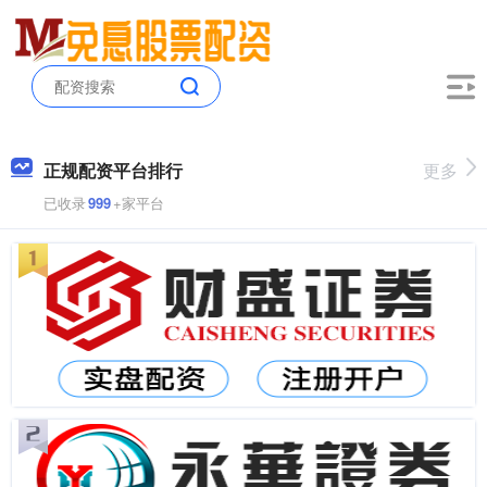
正规配资平台排行
更多
已收录
999
+家平台