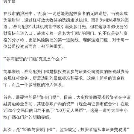
资平台
在股市的浪潮中，“配资”一词总能激起投资者的无限遐想。当资金成
为掣肘时，通过杠杆放大收益的诱惑难以抗拒。而作为相对规范的渠
道，“券商配资”以其机构背书吸引着众多目光。但在这条看似便捷的
财富快车道入口，赫然立着一道名为“门槛”的闸门。它不仅是参与资
格的分水岭，更是风险防控的第一道防线。理解这道门槛，对于每一
位普通投资者而言，都至关重要。
**券商配资的“门槛”究竟是什么？**
简单来说，券商配资门槛是指投资者参与证券公司提供的融资融券等
合规杠杆业务，所需达到的最低标准和要求。这绝非简单的资金数
字，而是一个多维度的准入体系。
首先，最硬性的是**资金门槛**。目前，大多数券商要求投资者在申请
融资融券业务前，其证券账户内的资产（现金与证券市值合计）在最
近20个交易日的日均不低于**50万元人民币**。这是一道将大量中小
散户挡在门外的明确界线。
其次，是**经验与资质门槛**。监管规定，投资者需从事证券交易满**