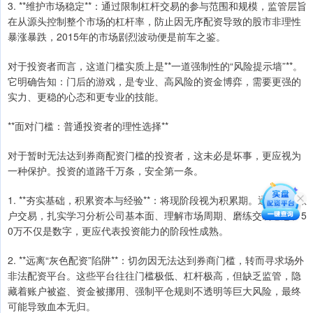
3. **维护市场稳定**：通过限制杠杆交易的参与范围和规模，监管层旨
在从源头控制整个市场的杠杆率，防止因无序配资导致的股市非理性
暴涨暴跌，2015年的市场剧烈波动便是前车之鉴。
对于投资者而言，这道门槛实质上是**一道强制性的“风险提示墙”**。
它明确告知：门后的游戏，是专业、高风险的资金博弈，需要更强的
实力、更稳的心态和更专业的技能。
**面对门槛：普通投资者的理性选择**
对于暂时无法达到券商配资门槛的投资者，这未必是坏事，更应视为
一种保护。投资的道路千万条，安全第一条。
1. **夯实基础，积累资本与经验**：将现阶段视为积累期。通过普通账
户交易，扎实学习分析公司基本面、理解市场周期、磨练交易心态。5
0万不仅是数字，更应代表投资能力的阶段性成熟。
2. **远离“灰色配资”陷阱**：切勿因无法达到券商门槛，转而寻求场外
非法配资平台。这些平台往往门槛极低、杠杆极高，但缺乏监管，隐
藏着账户被盗、资金被挪用、强制平仓规则不透明等巨大风险，最终
可能导致血本无归。