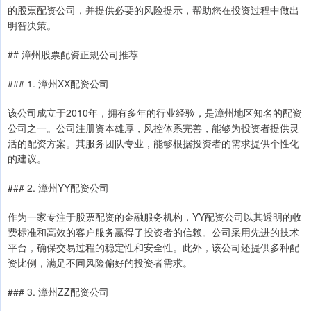
的股票配资公司，并提供必要的风险提示，帮助您在投资过程中做出
明智决策。
## 漳州股票配资正规公司推荐
### 1. 漳州XX配资公司
该公司成立于2010年，拥有多年的行业经验，是漳州地区知名的配资
公司之一。公司注册资本雄厚，风控体系完善，能够为投资者提供灵
活的配资方案。其服务团队专业，能够根据投资者的需求提供个性化
的建议。
### 2. 漳州YY配资公司
作为一家专注于股票配资的金融服务机构，YY配资公司以其透明的收
费标准和高效的客户服务赢得了投资者的信赖。公司采用先进的技术
平台，确保交易过程的稳定性和安全性。此外，该公司还提供多种配
资比例，满足不同风险偏好的投资者需求。
### 3. 漳州ZZ配资公司