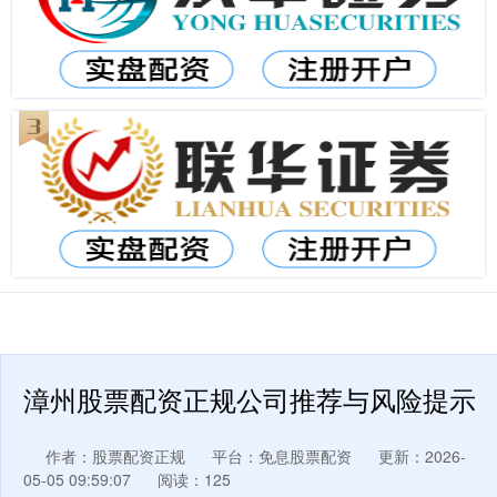
漳州股票配资正规公司推荐与风险提示
作者：股票配资正规
平台：免息股票配资
更新：2026-
05-05 09:59:07
阅读：125