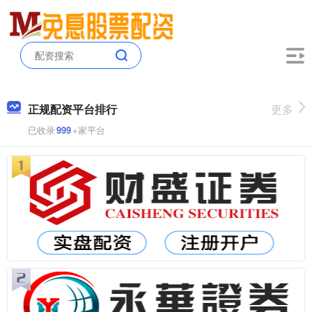
正规配资平台排行
更多
已收录
999
+家平台