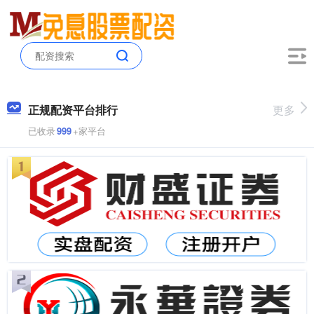
正规配资平台排行
更多
已收录
999
+家平台