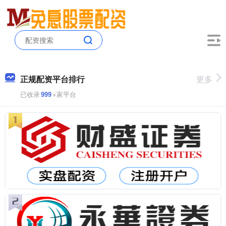
正规配资平台排行
更多
已收录
999
+家平台