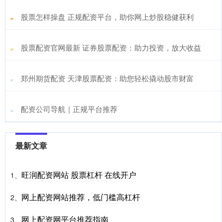
​股票怎样操盘 正规配资平台，助你网上炒股稳健获利
​股票配资官网最新 证券股票配资：助力投资，放大收益
​郑州期货配资 天津股票配资：助您轻松撬动股市财富
​配资公司导航｜正规平台推荐
最新文章
旺润配资网站 股票杠杆 在线开户
1、
网上配资网站推荐，低门槛高杠杆
2、
网上配资网平台推荐指南
3、