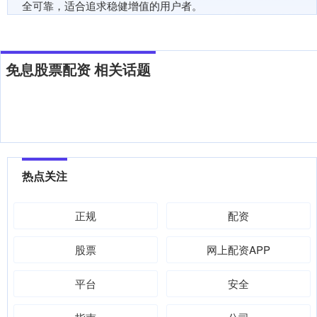
全可靠，适合追求稳健增值的用户者。
免息股票配资 相关话题
热点关注
正规
配资
股票
网上配资APP
平台
安全