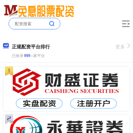
正规配资平台排行
更多
已收录
999
+家平台