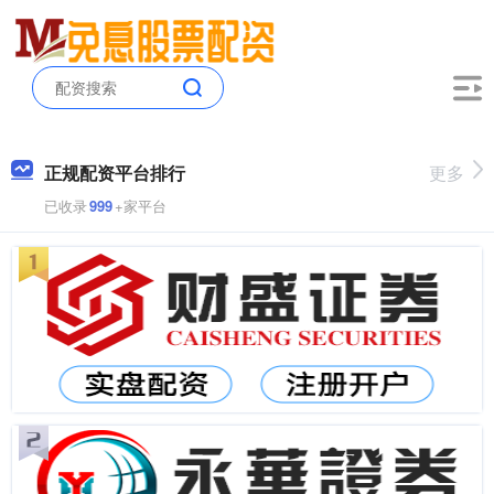
正规配资平台排行
更多
已收录
999
+家平台